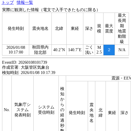
トップ
情報一覧
実際に観測した情報（電文で入手できたものに限る）
最大
長周
規
最大
期
発生時刻
震央地名
北緯
東経
深さ
模
震度
地震
動階
級
秋田県内
ごく
2026/01/08
M
40.2˚N
140.7˚E
２
N/A
10:17:00
2.5
陸北部
浅い
EventID: 20260108101739
作成官署: 大阪管区気象台
検知時刻: 2026/01/08 10:17:39
震源・EE
検
知
か
気象庁シ
ら
震
システム
No.
ステム
の
央
北
受信時刻
発生時刻
東経
深さ
発表時刻
経
地
緯
過
名
秒
数