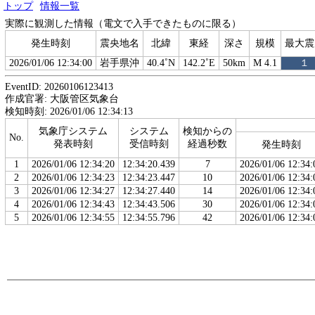
トップ
情報一覧
実際に観測した情報（電文で入手できたものに限る）
発生時刻
震央地名
北緯
東経
深さ
規模
最大震
2026/01/06 12:34:00
岩手県沖
40.4˚N
142.2˚E
50km
M 4.1
１
EventID: 20260106123413
作成官署: 大阪管区気象台
検知時刻: 2026/01/06 12:34:13
気象庁システム
システム
検知からの
No.
発表時刻
受信時刻
経過秒数
発生時刻
1
2026/01/06 12:34:20
12:34:20.439
7
2026/01/06 12:34:
2
2026/01/06 12:34:23
12:34:23.447
10
2026/01/06 12:34:
3
2026/01/06 12:34:27
12:34:27.440
14
2026/01/06 12:34:
4
2026/01/06 12:34:43
12:34:43.506
30
2026/01/06 12:34:
5
2026/01/06 12:34:55
12:34:55.796
42
2026/01/06 12:34: