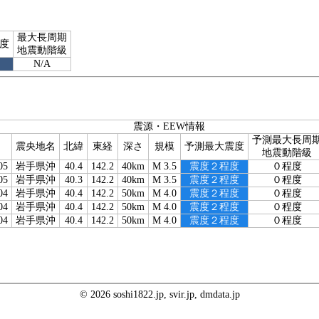
最大長周期
度
地震動階級
N/A
震源・EEW情報
予測最大長周
震央地名
北緯
東経
深さ
規模
予測最大震度
地震動階級
05
岩手県沖
40.4
142.2
40km
M 3.5
震度２程度
０程度
05
岩手県沖
40.3
142.2
40km
M 3.5
震度２程度
０程度
04
岩手県沖
40.4
142.2
50km
M 4.0
震度２程度
０程度
04
岩手県沖
40.4
142.2
50km
M 4.0
震度２程度
０程度
04
岩手県沖
40.4
142.2
50km
M 4.0
震度２程度
０程度
© 2026 soshi1822.jp, svir.jp, dmdata.jp