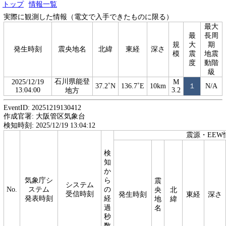
トップ
情報一覧
実際に観測した情報（電文で入手できたものに限る）
最大
最
長周
規
大
期
発生時刻
震央地名
北緯
東経
深さ
模
震
地震
度
動階
級
石川県能登
2025/12/19
M
37.2˚N
136.7˚E
10km
１
N/A
13:04:00
3.2
地方
EventID: 20251219130412
作成官署: 大阪管区気象台
検知時刻: 2025/12/19 13:04:12
震源・EEW
検
知
か
気象庁シ
ら
震
システム
No.
ステム
の
央
北
受信時刻
発生時刻
東経
深さ
発表時刻
経
地
緯
過
名
秒
数