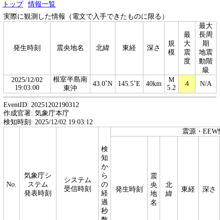
トップ
情報一覧
実際に観測した情報（電文で入手できたものに限る）
最大
最
長周
規
大
期
発生時刻
震央地名
北緯
東経
深さ
模
震
地震
度
動階
級
根室半島南
2025/12/02
M
43.0˚N
145.5˚E
40km
４
N/A
19:03:00
5.2
東沖
EventID: 20251202190312
作成官署: 気象庁本庁
検知時刻: 2025/12/02 19:03:12
震源・EEW
検
知
か
気象庁シ
ら
震
システム
No.
ステム
の
央
北
受信時刻
発生時刻
東経
深さ
発表時刻
経
地
緯
過
名
秒
数