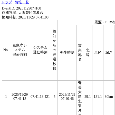
トップ
情報一覧
EventID: 20251129074108
作成官署: 大阪管区気象台
検知時刻: 2025/11/29 07:41:08
震源・EEW
検
知
か
気象庁シ
ら
震
システム
No.
ステム
の
央
北
受信時刻
発生時刻
東経
深さ
発表時刻
経
地
緯
過
名
秒
数
奄
美
大
2025/11/29
2025/11/29
1
07:41:13.421
5
島
29.1
131.1
80km
07:41:13
07:40:46
北
東
沖