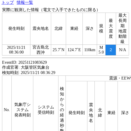
トップ
情報一覧
実際に観測した情報（電文で入手できたものに限る）
最大
最
長周
規
大
期
発生時刻
震央地名
北緯
東経
深さ
模
震
地震
度
動階
級
宮古島北
2025/11/21
M
25.7˚N
124.7˚E
110km
２
N/A
08:36:00
5.0
西沖
EventID: 20251121083629
作成官署: 大阪管区気象台
検知時刻: 2025/11/21 08:36:29
震源・EE
検
知
か
気象庁シ
ら
震
システム
No.
ステム
の
央
北
受信時刻
発生時刻
東経
深さ
発表時刻
経
地
緯
過
名
秒
数