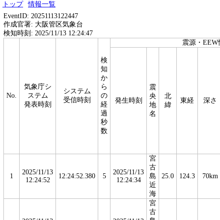
トップ
情報一覧
EventID: 20251113122447
作成官署: 大阪管区気象台
検知時刻: 2025/11/13 12:24:47
震源・EEW
検
知
か
気象庁シ
ら
震
システム
No.
ステム
の
央
北
受信時刻
発生時刻
東経
深さ
発表時刻
経
地
緯
過
名
秒
数
宮
古
2025/11/13
2025/11/13
1
12:24:52.380
5
島
25.0
124.3
70km
12:24:52
12:24:34
近
海
宮
古