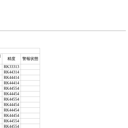
期
精度
警報状態
RK33313
RK44314
RK44414
RK44414
RK44554
RK44454
RK44554
RK44454
RK44454
RK44454
RK44554
RK44554