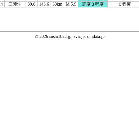
24
三陸沖
39.6
143.6
30km
M 5.9
震度３程度
０程度
© 2026 soshi1822.jp, svir.jp, dmdata.jp