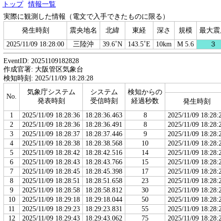
トップ
情報一覧
実際に観測した情報（電文で入手できたものに限る）
発生時刻
震央地名
北緯
東経
深さ
規模
最大震
2025/11/09 18:28:00
三陸沖
39.6˚N
143.5˚E
10km
M 5.6
３
EventID: 20251109182828
作成官署: 大阪管区気象台
検知時刻: 2025/11/09 18:28:28
気象庁システム
システム
検知からの
No.
発表時刻
受信時刻
経過秒数
発生時刻
1
2025/11/09 18:28:36
18:28:36.463
8
2025/11/09 18:28:
2
2025/11/09 18:28:36
18:28:36.491
8
2025/11/09 18:28:
3
2025/11/09 18:28:37
18:28:37.446
9
2025/11/09 18:28:
4
2025/11/09 18:28:38
18:28:38.568
10
2025/11/09 18:28:
5
2025/11/09 18:28:42
18:28:42.516
14
2025/11/09 18:28:
6
2025/11/09 18:28:43
18:28:43.766
15
2025/11/09 18:28:
7
2025/11/09 18:28:45
18:28:45.398
17
2025/11/09 18:28:
8
2025/11/09 18:28:51
18:28:51.658
23
2025/11/09 18:28:
9
2025/11/09 18:28:58
18:28:58.812
30
2025/11/09 18:28:
10
2025/11/09 18:29:18
18:29:18.044
50
2025/11/09 18:28:
11
2025/11/09 18:29:23
18:29:23.831
55
2025/11/09 18:28:
12
2025/11/09 18:29:43
18:29:43.062
75
2025/11/09 18:28: