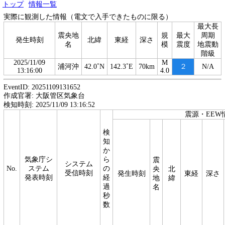
トップ
情報一覧
実際に観測した情報（電文で入手できたものに限る）
最大長
震央地
規
最大
周期
発生時刻
北緯
東経
深さ
名
模
震度
地震動
階級
2025/11/09
M
浦河沖
42.0˚N
142.3˚E
70km
２
N/A
13:16:00
4.0
EventID: 20251109131652
作成官署: 大阪管区気象台
検知時刻: 2025/11/09 13:16:52
震源・EEW
検
知
か
気象庁シ
ら
震
システム
No.
ステム
の
央
北
受信時刻
発生時刻
東経
深さ
発表時刻
経
地
緯
過
名
秒
数