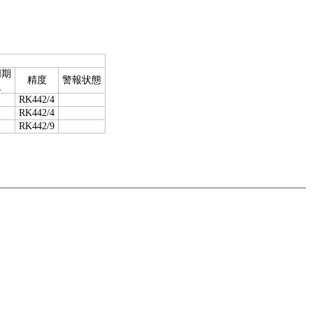
周期
精度
警報状態
級
RK442/4
RK442/4
RK442/9