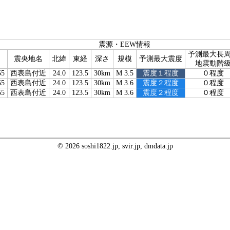
震源・EEW情報
予測最大長
震央地名
北緯
東経
深さ
規模
予測最大震度
地震動階
55
西表島付近
24.0
123.5
30km
M 3.5
震度１程度
０程度
55
西表島付近
24.0
123.5
30km
M 3.6
震度２程度
０程度
55
西表島付近
24.0
123.5
30km
M 3.6
震度２程度
０程度
© 2026 soshi1822.jp, svir.jp, dmdata.jp