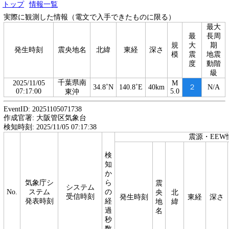
トップ
情報一覧
実際に観測した情報（電文で入手できたものに限る）
最大
最
長周
規
大
期
発生時刻
震央地名
北緯
東経
深さ
模
震
地震
度
動階
級
千葉県南
2025/11/05
M
34.8˚N
140.8˚E
40km
２
N/A
07:17:00
5.0
東沖
EventID: 20251105071738
作成官署: 大阪管区気象台
検知時刻: 2025/11/05 07:17:38
震源・EEW
検
知
か
気象庁シ
ら
震
システム
No.
ステム
の
央
北
受信時刻
発生時刻
東経
深さ
発表時刻
経
地
緯
過
名
秒
数