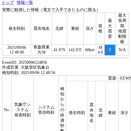
トップ
情報一覧
実際に観測した情報（電文で入手できたものに限る）
最大
最
長周
規
大
期
発生時刻
震央地名
北緯
東経
深さ
模
震
地震
度
動階
級
青森県東
2025/09/06
M
41.0˚N
142.0˚E
60km
２
N/A
12:48:00
4.0
方沖
EventID: 20250906124856
作成官署: 大阪管区気象台
検知時刻: 2025/09/06 12:48:56
震源・EEW
検
知
か
気象庁シ
ら
震
システム
No.
ステム
の
央
北
受信時刻
発生時刻
東経
深さ
発表時刻
経
地
緯
過
名
秒
数