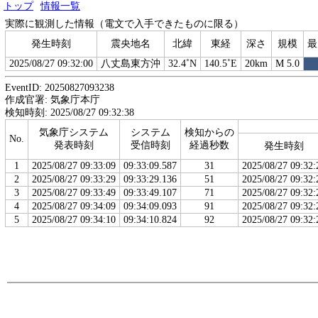
トップ
情報一覧
実際に観測した情報（電文で入手できたものに限る）
発生時刻
震央地名
北緯
東経
深さ
規模
最
2025/08/27 09:32:00
八丈島東方沖
32.4˚N
140.5˚E
20km
M 5.0
EventID: 20250827093238
作成官署: 気象庁本庁
検知時刻: 2025/08/27 09:32:38
気象庁システム
システム
検知からの
No.
発表時刻
受信時刻
経過秒数
発生時刻
1
2025/08/27 09:33:09
09:33:09.587
31
2025/08/27 09:32:
2
2025/08/27 09:33:29
09:33:29.136
51
2025/08/27 09:32:
3
2025/08/27 09:33:49
09:33:49.107
71
2025/08/27 09:32:
4
2025/08/27 09:34:09
09:34:09.093
91
2025/08/27 09:32:
5
2025/08/27 09:34:10
09:34:10.824
92
2025/08/27 09:32: