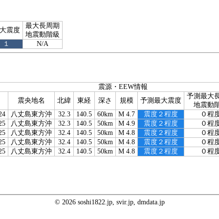
最大長周期
大震度
地震動階級
１
N/A
震源・EEW情報
予測最大
震央地名
北緯
東経
深さ
規模
予測最大震度
地震動
24
八丈島東方沖
32.3
140.5
60km
M 4.7
震度２程度
０程
25
八丈島東方沖
32.3
140.5
50km
M 4.9
震度２程度
０程
25
八丈島東方沖
32.4
140.5
50km
M 4.8
震度２程度
０程
25
八丈島東方沖
32.4
140.5
50km
M 4.8
震度２程度
０程
25
八丈島東方沖
32.4
140.5
50km
M 4.8
震度２程度
０程
© 2026 soshi1822.jp, svir.jp, dmdata.jp