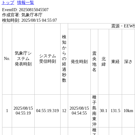
トップ
情報一覧
EventID: 20250815045507
作成官署: 気象庁本庁
検知時刻: 2025/08/15 04:55:07
震源・EEW
検
知
か
気象庁シ
ら
震
システム
No.
ステム
の
央
北
受信時刻
発生時刻
東経
深さ
発表時刻
経
地
緯
過
名
秒
数
種
子
島
2025/08/15
2025/08/15
1
04:55:19.319
12
30.1
131.5
10km
04:55:19
04:54:55
南
東
沖
種