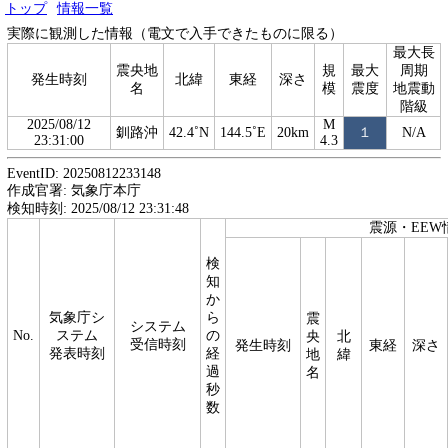
トップ
情報一覧
実際に観測した情報（電文で入手できたものに限る）
最大長
震央地
規
最大
周期
発生時刻
北緯
東経
深さ
名
模
震度
地震動
階級
2025/08/12
M
釧路沖
42.4˚N
144.5˚E
20km
１
N/A
23:31:00
4.3
EventID: 20250812233148
作成官署: 気象庁本庁
検知時刻: 2025/08/12 23:31:48
震源・EEW
検
知
か
気象庁シ
ら
震
システム
No.
ステム
の
央
北
受信時刻
発生時刻
東経
深さ
発表時刻
経
地
緯
過
名
秒
数