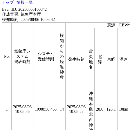
トップ
情報一覧
EventID: 20250806100842
作成官署: 気象庁本庁
検知時刻: 2025/08/06 10:08:42
震源・EEW
検
知
か
気象庁シ
ら
震
システム
No.
ステム
の
央
北
受信時刻
発生時刻
東経
深さ
発表時刻
経
地
緯
過
名
秒
数
沖
縄
本
2025/08/06
2025/08/06
1
10:08:56.468
14
島
28.0
128.1
10km
10:08:56
10:08:27
北
西
沖