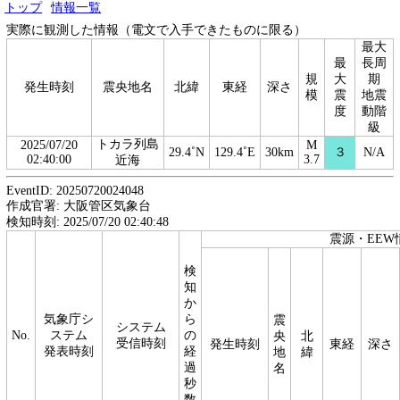
トップ
情報一覧
実際に観測した情報（電文で入手できたものに限る）
最大
最
長周
規
大
期
発生時刻
震央地名
北緯
東経
深さ
模
震
地震
度
動階
級
トカラ列島
2025/07/20
M
29.4˚N
129.4˚E
30km
３
N/A
02:40:00
3.7
近海
EventID: 20250720024048
作成官署: 大阪管区気象台
検知時刻: 2025/07/20 02:40:48
震源・EEW
検
知
か
気象庁シ
ら
震
システム
No.
ステム
の
央
北
受信時刻
発生時刻
東経
深さ
発表時刻
経
地
緯
過
名
秒
数