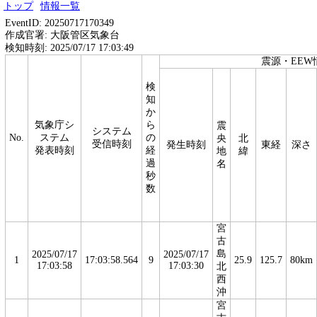
トップ
情報一覧
EventID: 20250717170349
作成官署: 大阪管区気象台
検知時刻: 2025/07/17 17:03:49
震源・EEW
検
知
か
気象庁シ
ら
震
システム
No.
ステム
の
央
北
受信時刻
発生時刻
東経
深さ
発表時刻
経
地
緯
過
名
秒
数
宮
古
島
2025/07/17
2025/07/17
1
17:03:58.564
9
25.9
125.7
80km
17:03:58
17:03:30
北
西
沖
宮