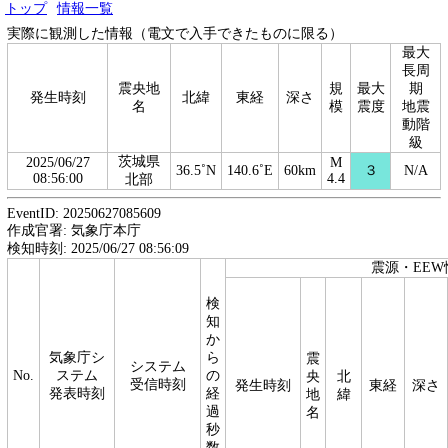
トップ
情報一覧
実際に観測した情報（電文で入手できたものに限る）
最大
長周
震央地
規
最大
期
発生時刻
北緯
東経
深さ
名
模
震度
地震
動階
級
茨城県
2025/06/27
M
36.5˚N
140.6˚E
60km
３
N/A
08:56:00
4.4
北部
EventID: 20250627085609
作成官署: 気象庁本庁
検知時刻: 2025/06/27 08:56:09
震源・EEW
検
知
か
気象庁シ
ら
震
システム
No.
ステム
の
央
北
受信時刻
発生時刻
東経
深さ
発表時刻
経
地
緯
過
名
秒
数