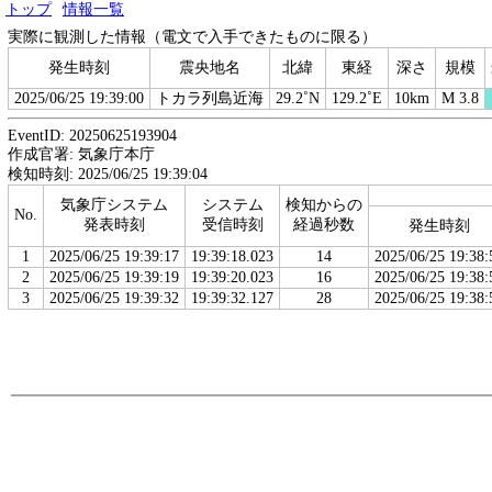
トップ
情報一覧
実際に観測した情報（電文で入手できたものに限る）
発生時刻
震央地名
北緯
東経
深さ
規模
2025/06/25 19:39:00
トカラ列島近海
29.2˚N
129.2˚E
10km
M 3.8
EventID: 20250625193904
作成官署: 気象庁本庁
検知時刻: 2025/06/25 19:39:04
気象庁システム
システム
検知からの
No.
発表時刻
受信時刻
経過秒数
発生時刻
1
2025/06/25 19:39:17
19:39:18.023
14
2025/06/25 19:38:
2
2025/06/25 19:39:19
19:39:20.023
16
2025/06/25 19:38:
3
2025/06/25 19:39:32
19:39:32.127
28
2025/06/25 19:38: