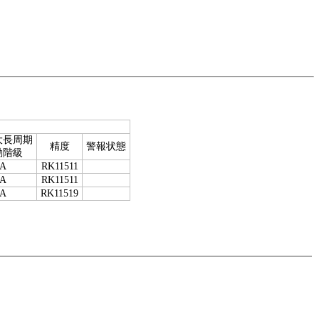
大長周期
精度
警報状態
動階級
/A
RK11511
/A
RK11511
/A
RK11519