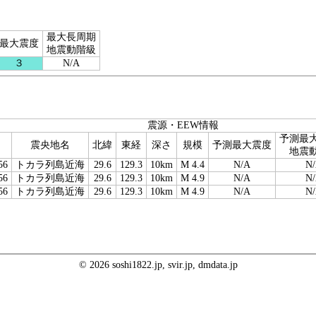
最大長周期
最大震度
地震動階級
３
N/A
震源・EEW情報
予測最
震央地名
北緯
東経
深さ
規模
予測最大震度
地震
56
トカラ列島近海
29.6
129.3
10km
M 4.4
N/A
N
56
トカラ列島近海
29.6
129.3
10km
M 4.9
N/A
N
56
トカラ列島近海
29.6
129.3
10km
M 4.9
N/A
N
© 2026 soshi1822.jp, svir.jp, dmdata.jp