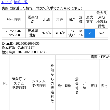
トップ
情報一覧
実際に観測した情報（電文で入手できたものに限る）
最大長
震央地
規
最大
周期
発生時刻
北緯
東経
深さ
名
模
震度
地震動
階級
茨城県
ごく
2025/06/02
M
36.8˚N
140.6˚E
２
N/A
09:56:00
3.6
北部
浅い
EventID: 20250602095636
作成官署: 気象庁本庁
検知時刻: 2025/06/02 09:56:36
震源・EEW
検
知
か
気象庁シ
ら
震
システム
No.
ステム
の
央
北
受信時刻
発生時刻
東経
深さ
発表時刻
経
地
緯
過
名
秒
数