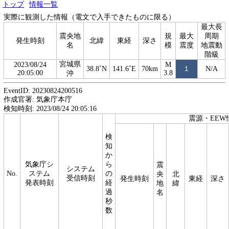
トップ
情報一覧
実際に観測した情報（電文で入手できたものに限る）
最大長
震央地
規
最大
周期
発生時刻
北緯
東経
深さ
名
模
震度
地震動
階級
宮城県
2023/08/24
M
38.8˚N
141.6˚E
70km
１
N/A
20:05:00
3.8
沖
EventID: 20230824200516
作成官署: 気象庁本庁
検知時刻: 2023/08/24 20:05:16
震源・EEW
検
知
か
気象庁シ
ら
震
システム
No.
ステム
の
央
北
受信時刻
発生時刻
東経
深さ
発表時刻
経
地
緯
過
名
秒
数