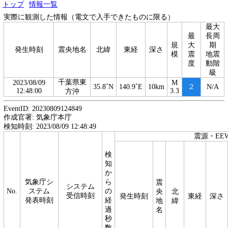
トップ
情報一覧
実際に観測した情報（電文で入手できたものに限る）
最大
最
長周
規
大
期
発生時刻
震央地名
北緯
東経
深さ
模
震
地震
度
動階
級
千葉県東
2023/08/09
M
35.8˚N
140.9˚E
10km
２
N/A
12:48:00
3.3
方沖
EventID: 20230809124849
作成官署: 気象庁本庁
検知時刻: 2023/08/09 12:48:49
震源・EE
検
知
か
気象庁シ
ら
震
システム
No.
ステム
の
央
北
受信時刻
発生時刻
東経
深さ
発表時刻
経
地
緯
過
名
秒
数