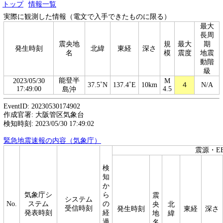
トップ
情報一覧
実際に観測した情報（電文で入手できたものに限る）
最大
長周
震央地
規
最大
期
発生時刻
北緯
東経
深さ
名
模
震度
地震
動階
級
能登半
2023/05/30
M
37.5˚N
137.4˚E
10km
４
N/A
17:49:00
4.5
島沖
EventID: 20230530174902
作成官署: 大阪管区気象台
検知時刻: 2023/05/30 17:49:02
緊急地震速報の内容（気象庁）
震源・E
検
知
か
気象庁シ
ら
震
システム
No.
ステム
の
央
北
受信時刻
発生時刻
東経
深さ
発表時刻
経
地
緯
過
名