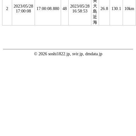
美
大
2023/05/28
2023/05/28
2
17:00:08.880
48
26.8
130.1
10km
17:00:08
16:58:53
島
近
海
© 2026 soshi1822.jp, svir.jp, dmdata.jp