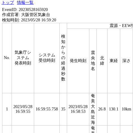
トップ
情報一覧
EventID: 20230528165920
作成官署: 大阪管区気象台
検知時刻: 2023/05/28 16:59:20
震源・EEW
検
知
か
気象庁シ
ら
震
システム
No.
ステム
の
央
北
受信時刻
発生時刻
東経
深さ
発表時刻
経
地
緯
過
名
秒
数
奄
美
大
2023/05/28
2023/05/28
1
16:59:55.758
35
26.8
130.1
10km
16:59:55
16:58:53
島
近
海
奄