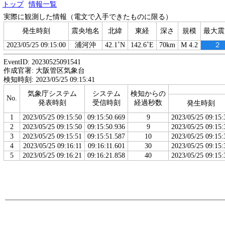
トップ
情報一覧
実際に観測した情報（電文で入手できたものに限る）
発生時刻
震央地名
北緯
東経
深さ
規模
最大震
2023/05/25 09:15:00
浦河沖
42.1˚N
142.6˚E
70km
M 4.2
２
EventID: 20230525091541
作成官署: 大阪管区気象台
検知時刻: 2023/05/25 09:15:41
気象庁システム
システム
検知からの
No.
発表時刻
受信時刻
経過秒数
発生時刻
1
2023/05/25 09:15:50
09:15:50.669
9
2023/05/25 09:15:
2
2023/05/25 09:15:50
09:15:50.936
9
2023/05/25 09:15:
3
2023/05/25 09:15:51
09:15:51.587
10
2023/05/25 09:15:
4
2023/05/25 09:16:11
09:16:11.601
30
2023/05/25 09:15:
5
2023/05/25 09:16:21
09:16:21.858
40
2023/05/25 09:15: