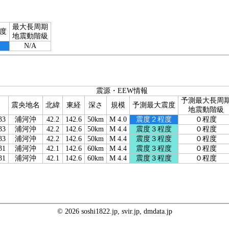
最大長周期
度
地震動階級
N/A
震源・EEW情報
予測最大長周
震央地名
北緯
東経
深さ
規模
予測最大震度
地震動階級
33
浦河沖
42.2
142.6
50km
M 4.0
震度２程度
０程度
33
浦河沖
42.2
142.6
50km
M 4.4
震度３程度
０程度
33
浦河沖
42.2
142.6
50km
M 4.4
震度３程度
０程度
31
浦河沖
42.1
142.6
60km
M 4.4
震度３程度
０程度
31
浦河沖
42.1
142.6
60km
M 4.4
震度３程度
０程度
© 2026 soshi1822.jp, svir.jp, dmdata.jp