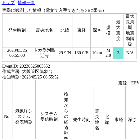
トップ
情報一覧
実際に観測した情報（電文で入手できたものに限る）
最大
最
長周
規
大
期
発生時刻
震央地名
北緯
東経
深さ
模
震
地震
度
動階
級
トカラ列島
2023/05/25
M
29.9˚N
130.0˚E
10km
３
N/A
06:55:00
2.9
近海
EventID: 20230525065552
作成官署: 大阪管区気象台
検知時刻: 2023/05/25 06:55:52
震源・EE
検
知
か
気象庁シ
ら
震
システム
No.
ステム
の
央
北
受信時刻
発生時刻
東経
深さ
発表時刻
経
地
緯
過
名
秒
数