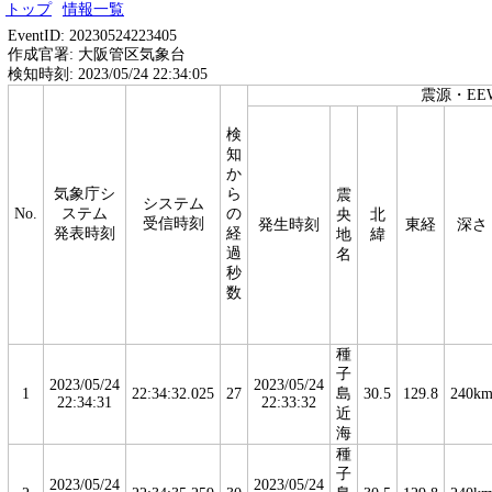
トップ
情報一覧
EventID: 20230524223405
作成官署: 大阪管区気象台
検知時刻: 2023/05/24 22:34:05
震源・EE
検
知
か
気象庁シ
ら
震
システム
No.
ステム
の
央
北
受信時刻
発生時刻
東経
深さ
発表時刻
経
地
緯
過
名
秒
数
種
子
2023/05/24
2023/05/24
1
22:34:32.025
27
島
30.5
129.8
240k
22:34:31
22:33:32
近
海
種
子
2023/05/24
2023/05/24