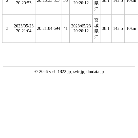
2
20:20:53.827
30
38.1
142.5
10km
20:20:53
20:20:12
県
沖
宮
城
2023/05/23
2023/05/23
3
20:21:04.694
41
38.1
142.5
10km
20:21:04
20:20:12
県
沖
© 2026 soshi1822.jp, svir.jp, dmdata.jp