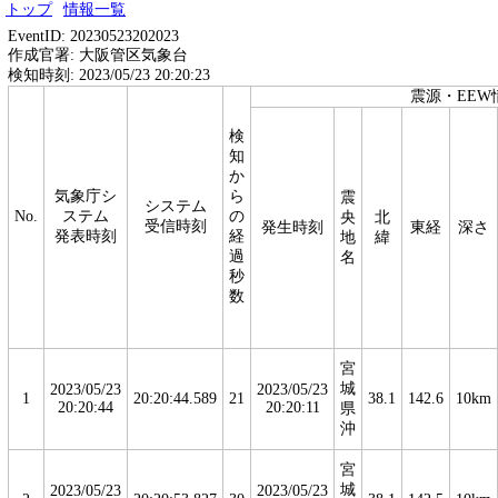
トップ
情報一覧
EventID: 20230523202023
作成官署: 大阪管区気象台
検知時刻: 2023/05/23 20:20:23
震源・EEW
検
知
か
気象庁シ
ら
震
システム
No.
ステム
の
央
北
受信時刻
発生時刻
東経
深さ
発表時刻
経
地
緯
過
名
秒
数
宮
城
2023/05/23
2023/05/23
1
20:20:44.589
21
38.1
142.6
10km
20:20:44
20:20:11
県
沖
宮
城
2023/05/23
2023/05/23