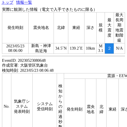
トップ
情報一覧
実際に観測した情報（電文で入手できたものに限る）
最大
最
長周
規
大
期
発生時刻
震央地名
北緯
東経
深さ
模
震
地震
度
動階
級
新島・神津
2023/05/23
M
34.5˚N
139.2˚E
10km
２
N/A
08:06:00
3.1
島近海
EventID: 20230523080648
作成官署: 大阪管区気象台
検知時刻: 2023/05/23 08:06:48
震源・EE
検
知
か
気象庁シ
ら
システム
No.
ステム
の
震央
北
受信時刻
発生時刻
東経
深
発表時刻
経
地名
緯
過
秒
数