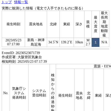
トップ
情報一覧
実際に観測した情報（電文で入手できたものに限る）
最大
最
長周
規
大
期
発生時刻
震央地名
北緯
東経
深さ
模
震
地震
度
動階
級
新島・神津
2023/05/23
M
34.5˚N
139.2˚E
10km
１
N/A
07:17:00
2.7
島近海
EventID: 20230523071739
作成官署: 大阪管区気象台
検知時刻: 2023/05/23 07:17:39
震源・EE
検
知
か
気象庁シ
ら
システム
No.
ステム
の
震央
北
受信時刻
発生時刻
東経
深
発表時刻
経
地名
緯
過
秒
数