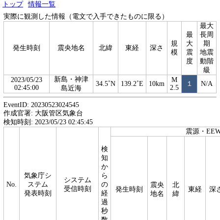
トップ
情報一覧
実際に観測した情報（電文で入手できたものに限る）
最大
最
長周
規
大
期
発生時刻
震央地名
北緯
東経
深さ
模
震
地震
度
動階
級
新島・神津
2023/05/23
M
34.5˚N
139.2˚E
10km
１
N/A
02:45:00
2.5
島近海
EventID: 20230523024545
作成官署: 大阪管区気象台
検知時刻: 2023/05/23 02:45:45
震源・EE
検
知
か
気象庁シ
ら
システム
No.
ステム
の
震央
北
受信時刻
発生時刻
東経
深
発表時刻
経
地名
緯
過
秒
数