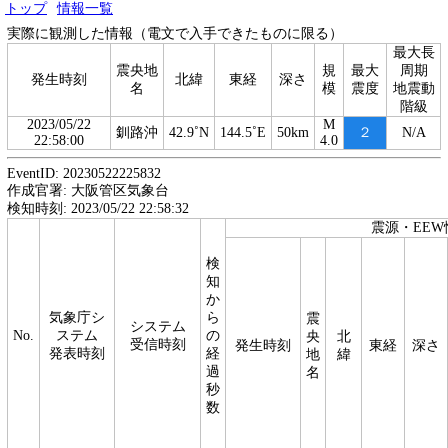
トップ
情報一覧
実際に観測した情報（電文で入手できたものに限る）
最大長
震央地
規
最大
周期
発生時刻
北緯
東経
深さ
名
模
震度
地震動
階級
2023/05/22
M
釧路沖
42.9˚N
144.5˚E
50km
２
N/A
22:58:00
4.0
EventID: 20230522225832
作成官署: 大阪管区気象台
検知時刻: 2023/05/22 22:58:32
震源・EEW
検
知
か
気象庁シ
ら
震
システム
No.
ステム
の
央
北
受信時刻
発生時刻
東経
深さ
発表時刻
経
地
緯
過
名
秒
数