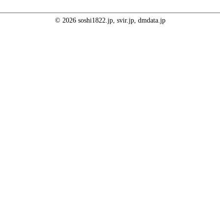
© 2026 soshi1822.jp, svir.jp, dmdata.jp