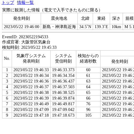
トップ
情報一覧
実際に観測した情報（電文で入手できたものに限る）
発生時刻
震央地名
北緯
東経
深さ
規模
2023/05/22 19:46:00
新島・神津島近海
34.5˚N
139.3˚E
10km
M 5.
EventID: 20230522194533
作成官署: 大阪管区気象台
検知時刻: 2023/05/22 19:45:33
気象庁システム
システム
検知からの
No.
発表時刻
受信時刻
経過秒数
発生時刻
1
2023/05/22 19:46:33
19:46:33.373
60
2023/05/22 19:46:
2
2023/05/22 19:46:34
19:46:34.354
61
2023/05/22 19:46:
3
2023/05/22 19:46:36
19:46:36.437
63
2023/05/22 19:46:
4
2023/05/22 19:46:37
19:46:37.503
64
2023/05/22 19:46:
5
2023/05/22 19:46:38
19:46:38.525
65
2023/05/22 19:46:
6
2023/05/22 19:46:39
19:46:39.874
66
2023/05/22 19:46:
7
2023/05/22 19:46:49
19:46:49.817
76
2023/05/22 19:46:
8
2023/05/22 19:47:09
19:47:09.042
96
2023/05/22 19:46:
9
2023/05/22 19:47:18
19:47:18.673
105
2023/05/22 19:46: