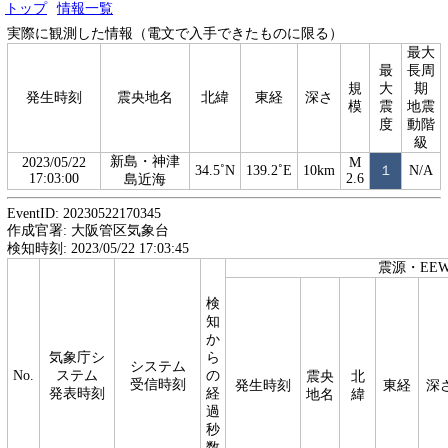
トップ
情報一覧
実際に観測した情報（電文で入手できたものに限る）
最大
最
長周
規
大
期
発生時刻
震央地名
北緯
東経
深さ
模
震
地震
度
動階
級
新島・神津
2023/05/22
M
34.5˚N
139.2˚E
10km
１
N/A
17:03:00
2.6
島近海
EventID: 20230522170345
作成官署: 大阪管区気象台
検知時刻: 2023/05/22 17:03:45
震源・EE
検
知
か
気象庁シ
ら
システム
No.
ステム
の
震央
北
受信時刻
発生時刻
東経
深
発表時刻
経
地名
緯
過
秒
数