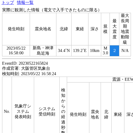
トップ
情報一覧
実際に観測した情報（電文で入手できたものに限る）
最大
最
長周
規
大
期
発生時刻
震央地名
北緯
東経
深さ
模
震
地震
度
動階
級
新島・神津
2023/05/22
M
34.4˚N
139.2˚E
10km
２
N/A
16:58:00
3.0
島近海
EventID: 20230522165824
作成官署: 大阪管区気象台
検知時刻: 2023/05/22 16:58:24
震源・EE
検
知
か
気象庁シ
ら
システム
No.
ステム
の
震央
北
受信時刻
発生時刻
東経
深
発表時刻
経
地名
緯
過
秒
数