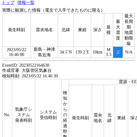
トップ
情報一覧
実際に観測した情報（電文で入手できたものに限る）
最大
最
長周
規
大
期
発生時刻
震央地名
北緯
東経
深さ
模
震
地震
度
動階
級
新島・神津
2023/05/22
M
34.5˚N
139.2˚E
10km
２
N/A
16:46:00
3.3
島近海
EventID: 20230522164630
作成官署: 大阪管区気象台
検知時刻: 2023/05/22 16:46:30
震源・E
検
知
か
気象庁シ
ら
システム
No.
ステム
の
震央
北
受信時刻
発生時刻
東経
深
発表時刻
経
地名
緯
過
秒
数