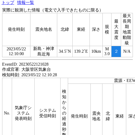
トップ
情報一覧
実際に観測した情報（電文で入手できたものに限る）
最大
最
長周
規
大
期
発生時刻
震央地名
北緯
東経
深さ
模
震
地震
度
動階
級
新島・神津
2023/05/22
M
34.5˚N
139.2˚E
10km
２
N/A
12:10:00
3.0
島近海
EventID: 20230522121028
作成官署: 大阪管区気象台
検知時刻: 2023/05/22 12:10:28
震源・EE
検
知
か
気象庁シ
ら
システム
No.
ステム
の
震央
北
受信時刻
発生時刻
東経
深
発表時刻
経
地名
緯
過
秒
数