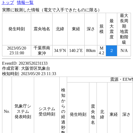
トップ
情報一覧
実際に観測した情報（電文で入手できたものに限る）
最大
最
長周
規
大
期
発生時刻
震央地名
北緯
東経
深さ
模
震
地震
度
動階
級
千葉県南
2023/05/20
M
34.9˚N
140.2˚E
80km
２
N/A
23:11:00
4.2
東沖
EventID: 20230520231133
作成官署: 大阪管区気象台
検知時刻: 2023/05/20 23:11:33
震源・EEW
検
知
か
気象庁シ
ら
震
システム
No.
ステム
の
央
北
受信時刻
発生時刻
東経
深さ
発表時刻
経
地
緯
過
名
秒
数