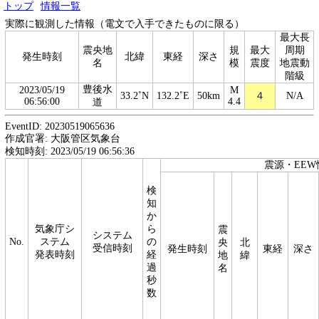
トップ
情報一覧
実際に観測した情報（電文で入手できたものに限る）
最大長
震央地
規
最大
周期
発生時刻
北緯
東経
深さ
名
模
震度
地震動
階級
豊後水
2023/05/19
M
33.2˚N
132.2˚E
50km
４
N/A
06:56:00
4.4
道
EventID: 20230519065636
作成官署: 大阪管区気象台
検知時刻: 2023/05/19 06:56:36
震源・EEW
検
知
か
気象庁シ
ら
震
システム
No.
ステム
の
央
北
受信時刻
発生時刻
東経
深さ
発表時刻
経
地
緯
過
名
秒
数