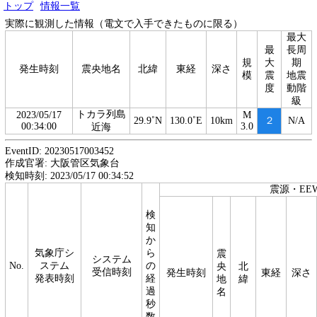
トップ
情報一覧
実際に観測した情報（電文で入手できたものに限る）
最大
最
長周
規
大
期
発生時刻
震央地名
北緯
東経
深さ
模
震
地震
度
動階
級
トカラ列島
2023/05/17
M
29.9˚N
130.0˚E
10km
２
N/A
00:34:00
3.0
近海
EventID: 20230517003452
作成官署: 大阪管区気象台
検知時刻: 2023/05/17 00:34:52
震源・EE
検
知
か
気象庁シ
ら
震
システム
No.
ステム
の
央
北
受信時刻
発生時刻
東経
深さ
発表時刻
経
地
緯
過
名
秒
数