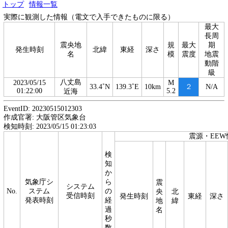
トップ
情報一覧
実際に観測した情報（電文で入手できたものに限る）
最大
長周
震央地
規
最大
期
発生時刻
北緯
東経
深さ
名
模
震度
地震
動階
級
八丈島
2023/05/15
M
33.4˚N
139.3˚E
10km
２
N/A
01:22:00
5.2
近海
EventID: 20230515012303
作成官署: 大阪管区気象台
検知時刻: 2023/05/15 01:23:03
震源・EEW
検
知
か
気象庁シ
ら
震
システム
No.
ステム
の
央
北
受信時刻
発生時刻
東経
深さ
発表時刻
経
地
緯
過
名
秒
数