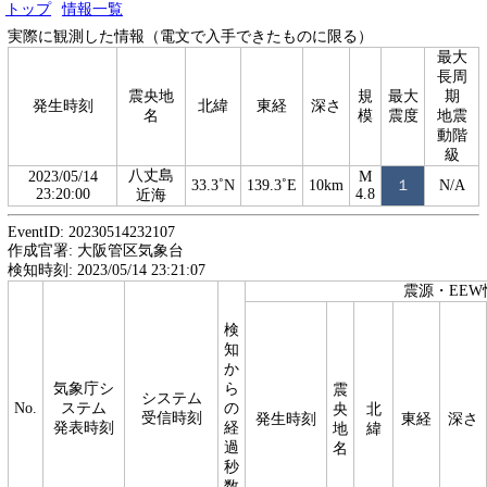
トップ
情報一覧
実際に観測した情報（電文で入手できたものに限る）
最大
長周
震央地
規
最大
期
発生時刻
北緯
東経
深さ
名
模
震度
地震
動階
級
八丈島
2023/05/14
M
33.3˚N
139.3˚E
10km
１
N/A
23:20:00
4.8
近海
EventID: 20230514232107
作成官署: 大阪管区気象台
検知時刻: 2023/05/14 23:21:07
震源・EEW
検
知
か
気象庁シ
ら
震
システム
No.
ステム
の
央
北
受信時刻
発生時刻
東経
深さ
発表時刻
経
地
緯
過
名
秒
数