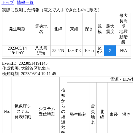
トップ
情報一覧
実際に観測した情報（電文で入手できたものに限る）
最大
長周
震央地
規
最大
期
発生時刻
北緯
東経
深さ
名
模
震度
地震
動階
級
八丈島
2023/05/14
M
33.4˚N
139.3˚E
10km
２
N/A
19:11:00
5.9
近海
EventID: 20230514191145
作成官署: 大阪管区気象台
検知時刻: 2023/05/14 19:11:45
震源・EEW
検
知
か
気象庁シ
ら
震
システム
No.
ステム
の
央
北
受信時刻
発生時刻
東経
深さ
発表時刻
経
地
緯
過
名
秒
数