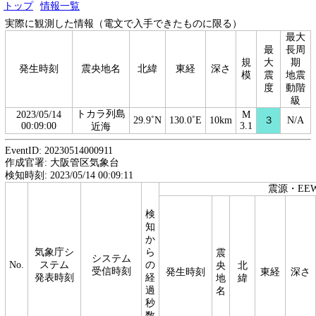
トップ
情報一覧
実際に観測した情報（電文で入手できたものに限る）
最大
最
長周
規
大
期
発生時刻
震央地名
北緯
東経
深さ
模
震
地震
度
動階
級
トカラ列島
2023/05/14
M
29.9˚N
130.0˚E
10km
３
N/A
00:09:00
3.1
近海
EventID: 20230514000911
作成官署: 大阪管区気象台
検知時刻: 2023/05/14 00:09:11
震源・EE
検
知
か
気象庁シ
ら
震
システム
No.
ステム
の
央
北
受信時刻
発生時刻
東経
深さ
発表時刻
経
地
緯
過
名
秒
数