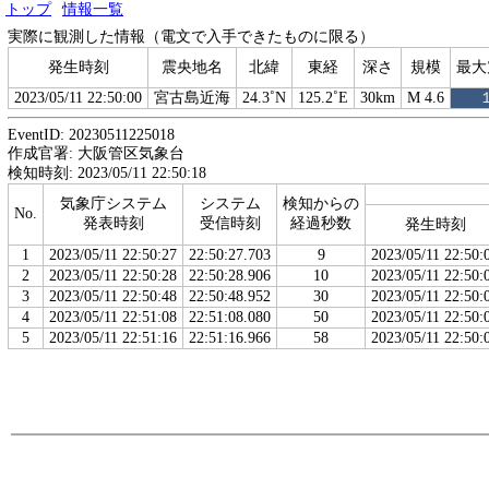
トップ
情報一覧
実際に観測した情報（電文で入手できたものに限る）
発生時刻
震央地名
北緯
東経
深さ
規模
最大
2023/05/11 22:50:00
宮古島近海
24.3˚N
125.2˚E
30km
M 4.6
EventID: 20230511225018
作成官署: 大阪管区気象台
検知時刻: 2023/05/11 22:50:18
気象庁システム
システム
検知からの
No.
発表時刻
受信時刻
経過秒数
発生時刻
1
2023/05/11 22:50:27
22:50:27.703
9
2023/05/11 22:50:
2
2023/05/11 22:50:28
22:50:28.906
10
2023/05/11 22:50:
3
2023/05/11 22:50:48
22:50:48.952
30
2023/05/11 22:50:
4
2023/05/11 22:51:08
22:51:08.080
50
2023/05/11 22:50:
5
2023/05/11 22:51:16
22:51:16.966
58
2023/05/11 22:50: