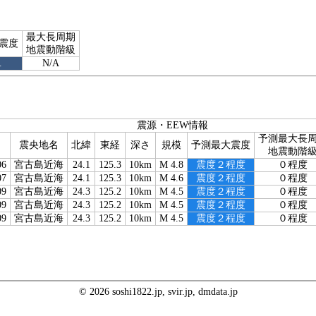
最大長周期
震度
地震動階級
１
N/A
震源・EEW情報
予測最大長
震央地名
北緯
東経
深さ
規模
予測最大震度
地震動階
06
宮古島近海
24.1
125.3
10km
M 4.8
震度２程度
０程度
07
宮古島近海
24.1
125.3
10km
M 4.6
震度２程度
０程度
09
宮古島近海
24.3
125.2
10km
M 4.5
震度２程度
０程度
09
宮古島近海
24.3
125.2
10km
M 4.5
震度２程度
０程度
09
宮古島近海
24.3
125.2
10km
M 4.5
震度２程度
０程度
© 2026 soshi1822.jp, svir.jp, dmdata.jp