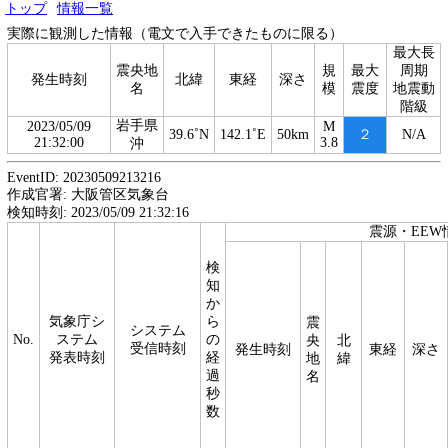
トップ
情報一覧
実際に観測した情報（電文で入手できたものに限る）
最大長
震央地
規
最大
周期
発生時刻
北緯
東経
深さ
名
模
震度
地震動
階級
岩手県
2023/05/09
M
39.6˚N
142.1˚E
50km
２
N/A
21:32:00
3.8
沖
EventID: 20230509213216
作成官署: 大阪管区気象台
検知時刻: 2023/05/09 21:32:16
震源・EEW
検
知
か
気象庁シ
ら
震
システム
No.
ステム
の
央
北
受信時刻
発生時刻
東経
深さ
発表時刻
経
地
緯
過
名
秒
数