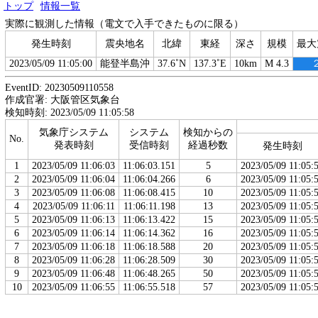
トップ
情報一覧
実際に観測した情報（電文で入手できたものに限る）
発生時刻
震央地名
北緯
東経
深さ
規模
最大
2023/05/09 11:05:00
能登半島沖
37.6˚N
137.3˚E
10km
M 4.3
EventID: 20230509110558
作成官署: 大阪管区気象台
検知時刻: 2023/05/09 11:05:58
気象庁システム
システム
検知からの
No.
発表時刻
受信時刻
経過秒数
発生時刻
1
2023/05/09 11:06:03
11:06:03.151
5
2023/05/09 11:05:
2
2023/05/09 11:06:04
11:06:04.266
6
2023/05/09 11:05:
3
2023/05/09 11:06:08
11:06:08.415
10
2023/05/09 11:05:
4
2023/05/09 11:06:11
11:06:11.198
13
2023/05/09 11:05:
5
2023/05/09 11:06:13
11:06:13.422
15
2023/05/09 11:05:
6
2023/05/09 11:06:14
11:06:14.362
16
2023/05/09 11:05:
7
2023/05/09 11:06:18
11:06:18.588
20
2023/05/09 11:05:
8
2023/05/09 11:06:28
11:06:28.509
30
2023/05/09 11:05:
9
2023/05/09 11:06:48
11:06:48.265
50
2023/05/09 11:05:
10
2023/05/09 11:06:55
11:06:55.518
57
2023/05/09 11:05: