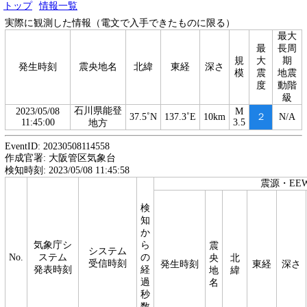
トップ
情報一覧
実際に観測した情報（電文で入手できたものに限る）
最大
最
長周
規
大
期
発生時刻
震央地名
北緯
東経
深さ
模
震
地震
度
動階
級
石川県能登
2023/05/08
M
37.5˚N
137.3˚E
10km
２
N/A
11:45:00
3.5
地方
EventID: 20230508114558
作成官署: 大阪管区気象台
検知時刻: 2023/05/08 11:45:58
震源・EE
検
知
か
気象庁シ
ら
震
システム
No.
ステム
の
央
北
受信時刻
発生時刻
東経
深さ
発表時刻
経
地
緯
過
名
秒
数