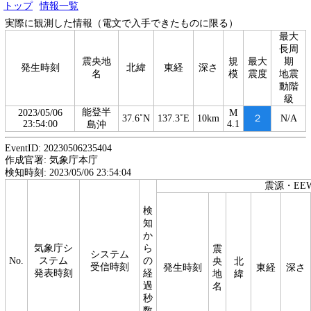
トップ
情報一覧
実際に観測した情報（電文で入手できたものに限る）
最大
長周
震央地
規
最大
期
発生時刻
北緯
東経
深さ
名
模
震度
地震
動階
級
能登半
2023/05/06
M
37.6˚N
137.3˚E
10km
２
N/A
23:54:00
4.1
島沖
EventID: 20230506235404
作成官署: 気象庁本庁
検知時刻: 2023/05/06 23:54:04
震源・EE
検
知
か
気象庁シ
ら
震
システム
No.
ステム
の
央
北
受信時刻
発生時刻
東経
深さ
発表時刻
経
地
緯
過
名
秒
数